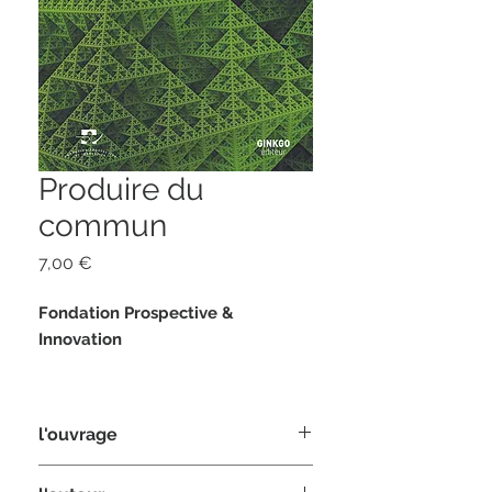
Produire du
commun
Prix
7,00 €
Fondation Prospective &
Innovation
Préface de Jean-Pierre Raffarin
l'ouvrage
84 pages
format 12 x 20
L’unité nationale n’est plus une