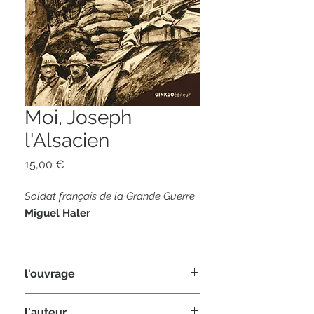
Moi, Joseph
l'Alsacien
Prix
15,00 €
Soldat français de la Grande Guerre
Miguel Haler
318 pages
format 13 x 21
l'ouvrage
ISBN 978-2-84679-242-4
C’est dans le grenier de la maison
l'auteur