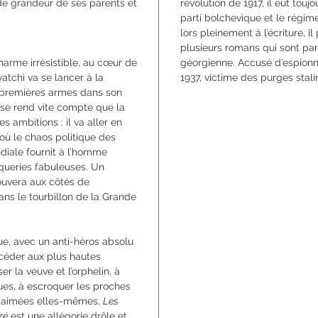
 de grandeur de ses parents et
révolution de 1917, il eut touj
parti bolchevique et le régim
lors pleinement à l’écriture, 
plusieurs romans qui sont parm
arme irrésistible, au cœur de
géorgienne. Accusé d’espionn
vatchi va se lancer à la
1937, victime des purges stali
es premières armes dans son
il se rend vite compte que la
s ambitions : il va aller en
 où le chaos politique des
diale fournit à l’homme
oqueries fabuleuses. Un
ouvera aux côtés de
ns le tourbillon de la Grande
, avec un anti-héros absolu
ccéder aux plus hautes
er la veuve et l’orphelin, à
ues, à escroquer les proches
n-aimées elles-mêmes,
Les
zé
est une allégorie drôle et