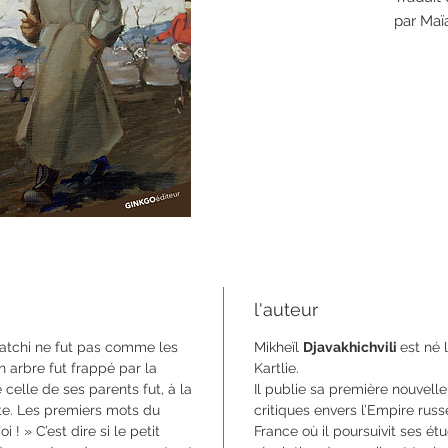
par Maï
Publié 
House o
622 pa
format 1
ISBN 9
l'auteur
vatchi ne fut pas comme les
Mikheïl
Djavakhichvili
est né
un arbre fut frappé par la
Kartlie.
celle de ses parents fut, à la
Il publie sa première nouvelle
ite. Les premiers mots du
critiques envers l’Empire russe
 ! » C’est dire si le petit
France où il poursuivit ses é