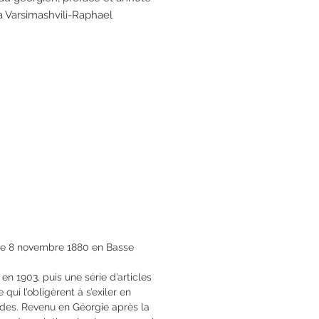
a Varsimashvili-Raphael
avec le concours de la Writers'
f Georgia
ges
3 x 21.5
78-2-84679-505-0
 le 8 novembre 1880 en Basse
 en 1903, puis une série d’articles
 qui l’obligèrent à s’exiler en
tudes. Revenu en Géorgie après la