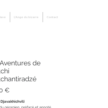
lave
L'Ange du bizarre
Contact
 Aventures de
chi
tchantiradzé
Prix
0 €
 Djavakhichvili
 du géorgien, préfacé et annoté