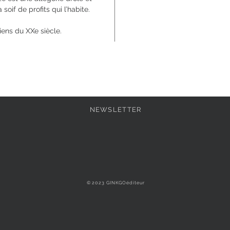
oif de profits qui l’habite.
ens du XXe siècle.
NEWSLETTER
© 2023 GINKGOéditeur