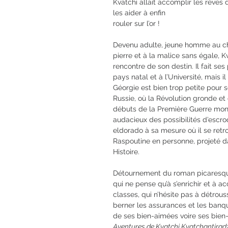
Kvatchi allait accomplir les rêves
les aider à enfin
rouler sur l’or !
Devenu adulte, jeune homme au ch
pierre et à la malice sans égale, K
rencontre de son destin. Il fait s
pays natal et à l’Université, mais 
Géorgie est bien trop petite pour se
Russie, où la Révolution gronde et
débuts de la Première Guerre mon
audacieux des possibilités d’escr
eldorado à sa mesure où il se retr
Raspoutine en personne, projeté da
Histoire.
Détournement du roman picaresque
qui ne pense qu’à s’enrichir et à a
classes, qui n’hésite pas à détrouss
berner les assurances et les banq
de ses bien-aimées voire ses bie
Aventures de Kvatchi Kvatchantirad