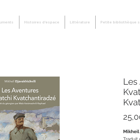
uments
Histoires d'espace
Littérature
Petite bibliothèque s
Les
Kvat
Kva
25,0
Mikheil
Traduit