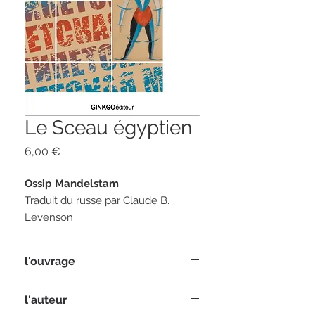
Le Sceau égyptien
Prix
6,00 €
Ossip Mandelstam
Traduit du russe par Claude B.
Levenson
86 pages
l'ouvrage
format 12 x 20
ISBN 978-2-84679-535-7
« En ouvrant le
Sceau égyptien
, on a
l'auteur
l’impression de franchir un seuil, pour