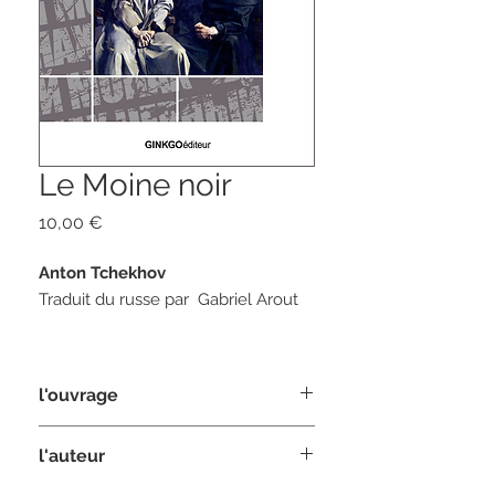
Le Moine noir
Prix
10,00 €
Anton Tchekhov
Traduit du russe par Gabriel Arout
224 pages
l'ouvrage
format 12 x 20
ISBN 978-2-84679-486-6
Andreï Kovrine, jeune et brillant
l'auteur
intellectuel promis à une chaire à la
Faculté, travailleur infatigable, part se