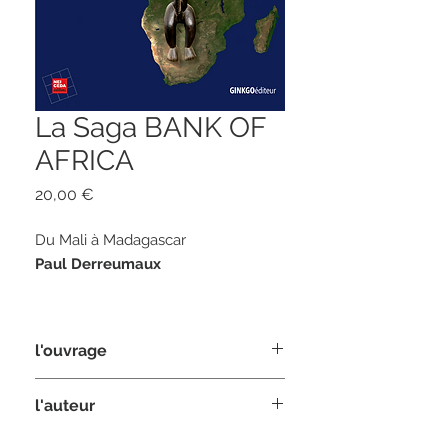
La Saga BANK OF
AFRICA
Prix
20,00 €
Du Mali à Madagascar
Paul Derreumaux
Préface de Jean-Michel Severino
l'ouvrage
440 pages
LA SAGA BANK OF AFRICA
est une
l'auteur
format 14 x 20
extraordinaire aventure à laquelle
nous convie Paul Derreumaux. Un
ISBN 978-2-84679-528-9
Economiste,
Paul Derreumaux
cultive