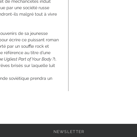
 et de méchancetés induit
que par une société russe
ndront-ils malgré tout à vivre
souvenirs de sa jeunesse
pour écrire ce puissant roman
é par un souffle rock et
ne référence au titre d’une
e Ugliest Part of Your Body ?
),
êves brisés sur laquelle luit
onde soviétique prendra un
NEWSLETTER