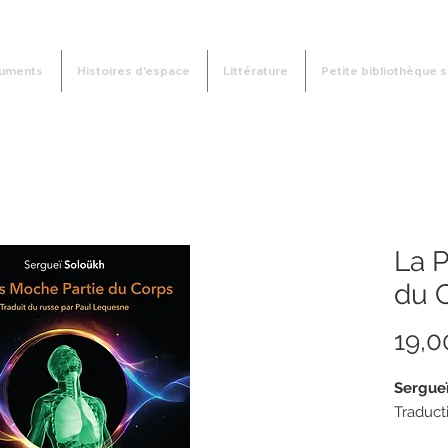
uments
Histoires d'espace
Littérature
Petite bibliothèque s
La P
du 
19,0
Sergue
Traduct