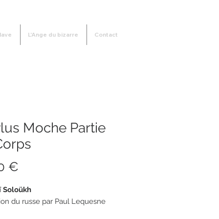
lave
L'Ange du bizarre
Contact
lus Moche Partie
Corps
Prix
0 €
ï Soloükh
ion du russe par Paul Lequesne