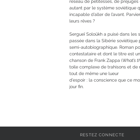
réseau de petitesses, de préjugés
autant par le système soviétique 
incapable d’aller de l’avant. Parvie
leurs rêves ?
Sergueï Soloükh a puisé dans les 
passée dans la Sibérie soviétique 
semi-autobiographique. Roman port
contestataire et dont le titre est u
chanson de Frank Zappa (
What’s th
toile complexe de trahisons et de r
tout de même une lueur
d’espoir : la conscience que ce m
jour fin.
RESTEZ CONNECTE