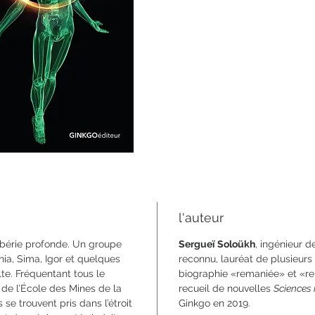
288 pa
format 1
ISBN 9
l'auteur
ibérie profonde. Un groupe
Sergueï Soloükh
, ingénieur d
onia, Sima, Igor et quelques
reconnu, lauréat de plusieurs pr
lte. Fréquentant tous le
biographie «remaniée» et «r
 de l’École des Mines de la
recueil de nouvelles
Sciences 
s se trouvent pris dans l’étroit
Ginkgo en 2019.