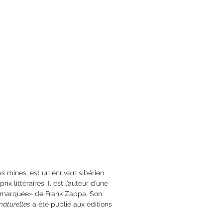
ges
3 x 21,5
78-2-84679-608-8
es mines, est un écrivain sibérien
ix littéraires. Il est l’auteur d’une
emarquée» de Frank Zappa. Son
naturelles
a été publié aux éditions