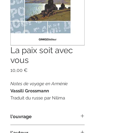
La paix soit avec
vous
Prix
10,00 €
Notes de voyage en Arménie
Vassili Grossmann
Traduit du russe par Nilima
Changkakoti
l'ouvrage
208 pages
format 12 x20
La paix soit avec v
ous
, la
l'auteur