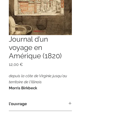
Journal d’un
voyage en
Amérique (1820)
Prix
12,00 €
depuis la côte de Virginie jusqu'au
territoire de l'Illinois
Morris Birkbeck
Traduit de l'anglais par Françoise
Pirart et Pierre Maury
l'ouvrage
128 pages