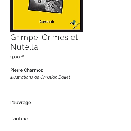
Grimpe, Crimes et
Nutella
Prix
9,00 €
Pierre Charmoz
illustrations de Christian Dallet
l'ouvrage
Un Mondial de l’escalade sanglant !
L'auteur
128 pages
Les dix candidats au titre de Meilleur
format 12 x 18
Sous le pseudonyme de
Pierre