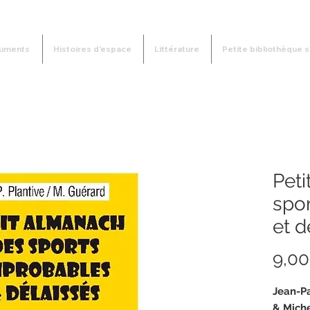
uments
Histoires d'espace
Littérature
Petite bibliothèque s
Pet
spo
et d
9,00
Jean-Pa
&
Mich