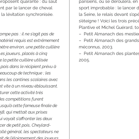
proposent quarante : du saut
parisiens, où se déroulera, e
nt par le lancer de cheval
sport improbable : le lancer
la lévitation synchronisée.
la Seine, le relais devant s’op
s’éteigne ! Voici les trois p
Plantive et Michel Guérard, t
rompe pas : il ne s’agit pas de
– Petit Almanach des mestier
 matériel requis est extrêmement
– Petit Almanach des grands
ètre environ, une petite cuillère
méconnus, 2003.
 Les joueurs, placés à cinq
– Petit Almanach des plantes
 la petite cuillère utilisée
2005.
pois dans le récipient prévu à
beaucoup de technique ; les
ns les cantines scolaires avec
t vite à un niveau éblouissant.
urer cette activité très
des compétitions furent
usqu’à cette fameuse finale de
58, qui mettait aux prises
i voyait s’affronter les deux
er de petit pois, Cheylard­
llé général, les spectateurs ne
ait de l’éloignement des joueurs.