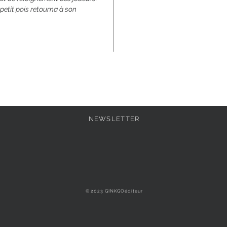
 petit pois retourna à son
NEWSLETTER
© 2023 GINKGOéditeur