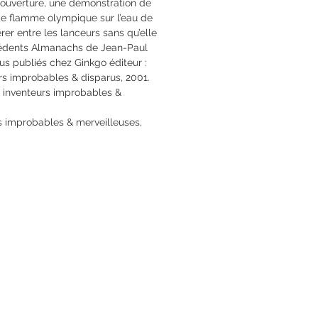
n ouverture, une démonstration de
 de flamme olympique sur l’eau de
érer entre les lanceurs sans qu’elle
récédents Almanachs de Jean-Paul
ous publiés chez Ginkgo éditeur :
s improbables & disparus, 2001.
 inventeurs improbables &
 improbables & merveilleuses,