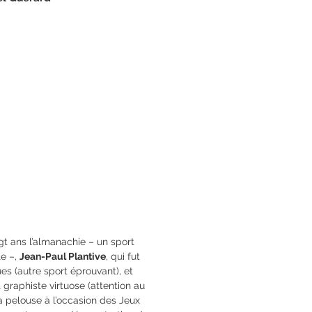
es
12 x 18
78-2-84679-572-2
gt ans l’almanachie – un sport
te –,
Jean-Paul Plantive
, qui fut
es (autre sport éprouvant), et
et graphiste virtuose (attention au
la pelouse à l’occasion des Jeux