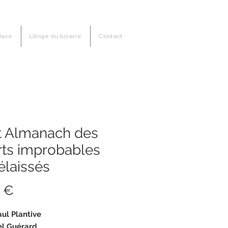
lave
L'Ange du bizarre
Contact
it Almanach des
rts improbables
élaissés
Prix
 €
ul Plantive
el Guérard