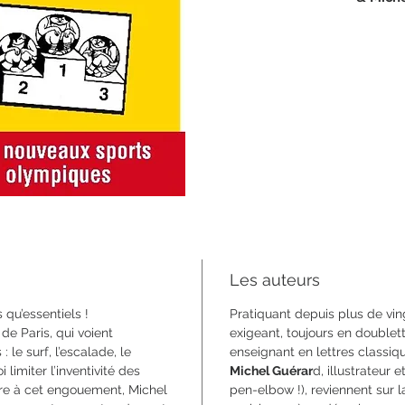
128 pag
format 
ISBN 9
Les auteurs
qu’essentiels !
Pratiquant depuis plus de vin
e Paris, qui voient
exigeant, toujours en doublet
 le surf, l’escalade, le
enseignant en lettres classiqu
limiter l’inventivité des
Michel Guérar
d, illustrateur 
re à cet engoue­ment, Michel
pen-elbow !), reviennent sur 