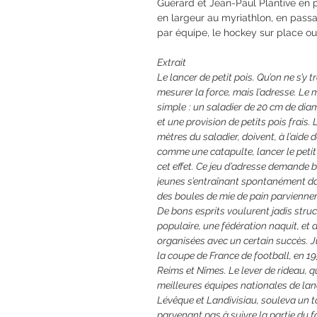
Guérard et Jean-Paul Plantive en 
en largeur au myriathlon, en passa
par équipe, le hockey sur place ou 
Extrait
Le lancer de petit pois. Qu’on ne s’y t
mesurer la force, mais l’adresse. Le
simple : un saladier de 20 cm de diam
et une provision de petits pois frais.
mètres du saladier, doivent, à l’aide de
comme une catapulte, lancer le petit 
cet effet. Ce jeu d’adresse demande 
jeunes s’entraînant spontanément da
des boules de mie de pain parviennen
De bons esprits voulurent jadis struct
populaire, une fédération naquit, et 
organisées avec un certain succès. J
la coupe de France de football, en 19
Reims et Nîmes. Le lever de rideau, qu
meilleures équipes nationales de lanc
Lévêque et Landivisiau, souleva un to
parvenant pas à suivre la partie du f