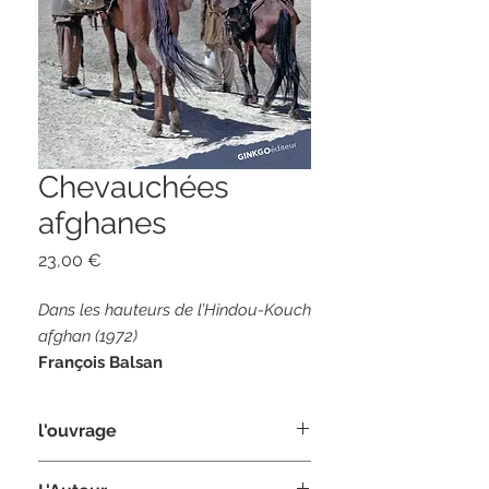
Chevauchées
afghanes
Prix
23,00 €
Dans les hauteurs de l’Hindou-Kouch
afghan (1972)
François Balsan
l'ouvrage
280pages
format 15 x 21 com
Dès 1935,
François Balsan
(1902-1972)