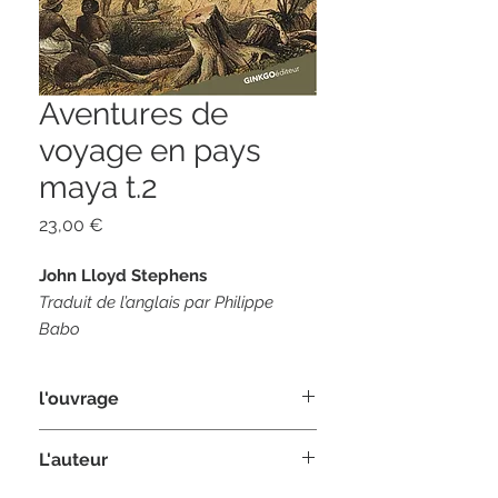
Aventures de
voyage en pays
maya t.2
Prix
23,00 €
John Lloyd Stephens
Traduit de l’anglais par Philippe
Babo
Illustrations : Gravures de Frederick
Catherwood
l'ouvrage
384 pages
L'auteur
format 14 x 21
« Peut-être le récit de voyage le plus
fascinant qui ait jamais été publié »,
ISBN 978-2-84679-585-4