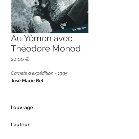
Au Yémen avec
Théodore Monod
Prix
20,00 €
Carnets d'expédition - 1995
José Marie Bel
340 pages
format 14 x 21
l'ouvrage
ISBN 978-2-84679-422-0
Voici une aventure singulière :
l'auteur
l’histoire de la dernière expédition
botanique de
Théodore Monod
, alors
Ethnologue, architecte,
José-Marie
âgé de 93 ans, au Yémen et dans le