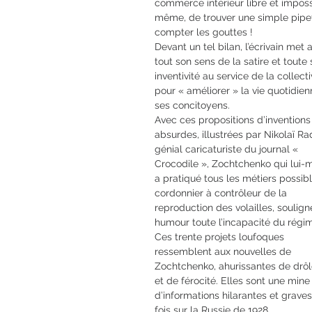
commerce intérieur libre et imposs
même, de trouver une simple pipe
compter les gouttes !
Devant un tel bilan, l’écrivain met 
tout son sens de la satire et toute
inventivité au service de la collecti
pour « améliorer » la vie quotidie
ses concitoyens.
Avec ces propositions d’inventions
absurdes, illustrées par Nikolaï Ra
génial caricaturiste du journal «
Crocodile », Zochtchenko qui lui
a pratiqué tous les métiers possib
cordonnier à contrôleur de la
reproduction des volailles, soulig
humour toute l’incapacité du régi
Ces trente projets loufoques
ressemblent aux nouvelles de
Zochtchenko, ahurissantes de drôl
et de férocité. Elles sont une mine
d’informations hilarantes et graves
fois sur la Russie de 1928.