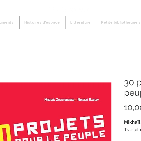
uments
Histoires d'espace
Littérature
Petite bibliothèque s
30 p
peu
10,0
Mikhaïl
Traduit