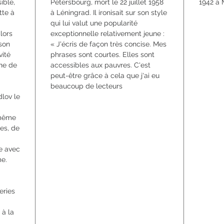
ible,
Pétersbourg, mort le 22 juillet 1958
1942 à 
tte à
à Léningrad. Il ironisait sur son style
qui lui valut une popularité
alors
exceptionnelle relativement jeune :
 son
« J'écris de façon très concise. Mes
vité
phrases sont courtes. Elles sont
nne de
accessibles aux pauvres. C'est
peut-être grâce à cela que j'ai eu
beaucoup de lecteurs
dlov le
-même
les, de
ne avec
me.
eries
 à la