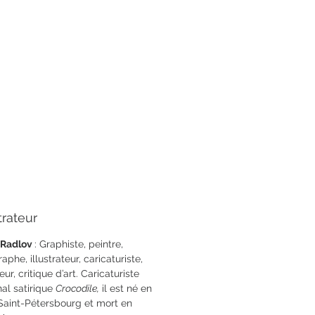
es
20 x 10
78-2-84679-296-7
strateur
 Radlov
: Graphiste, peintre,
phe, illustrateur, caricaturiste,
ur, critique d’art. Caricaturiste
nal satirique
Crocodile,
il est né en
Saint-Pétersbourg et mort en