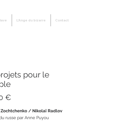
lave
L'Ange du bizarre
Contact
rojets pour le
ple
Prix
0 €
 Zochtchenko / Nikolaï Radlov
 du russe par Anne Puyou