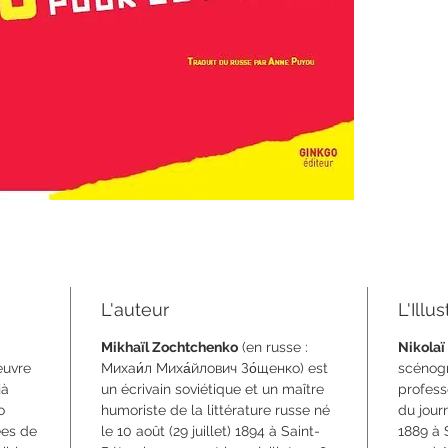
62 pag
format 
ISBN 9
L'auteur
L'Illu
Mikhaïl Zochtchenko
(en russe :
Nikolaï
euvre
Михаи́л Миха́йлович Зо́щенко) est
scénogra
jà
un écrivain soviétique et un maître
professe
o
humoriste de la littérature russe né
du jour
ées de
le 10 août (29 juillet) 1894 à Saint-
1889 à 