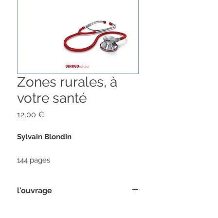
Zones rurales, à
votre santé
Prix
12,00 €
Sylvain Blondin
144 pages
Paru le 1er novembre 2012
format 12 x 20
l'ouvrage
ISBN 978-2-84679-206-6
La désertification médicale est une