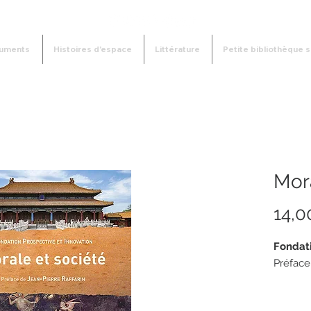
uments
Histoires d'espace
Littérature
Petite bibliothèque s
Mora
14,0
Fondati
Préface
240 pa