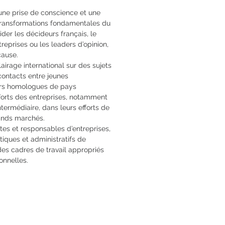
 une prise de conscience et une
 transformations fondamentales du
der les décideurs français, le
prises ou les leaders d’opinion,
cause.
airage international sur des sujets
 contacts entre jeunes
eurs homologues de pays
forts des entreprises, notamment
termédiaire, dans leurs efforts de
ands marchés.
stes et responsables d’entreprises,
itiques et administratifs de
 des cadres de travail appropriés
onnelles.