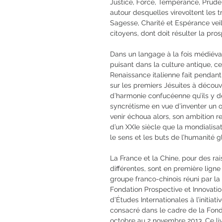
Justice, Force, Tempérance, Prude
autour desquelles virevoltent les t
Sagesse, Charité et Espérance veil
citoyens, dont doit résulter la pros
Dans un langage à la fois médiéva
puisant dans la culture antique, c
Renaissance italienne fait pendant 
sur les premiers Jésuites à découvri
d’harmonie confucéenne qu’ils y dé
syncrétisme en vue d’inventer un o
venir échoua alors, son ambition r
d’un XXIe siècle que la mondialisat
le sens et les buts de l’humanité g
La France et la Chine, pour des rai
différentes, sont en première lign
groupe franco-chinois réuni par la
Fondation Prospective et Innovation,
d’Études Internationales à l’initiat
consacré dans le cadre de la Fond
octobre au 2 novembre 2013. Ce li