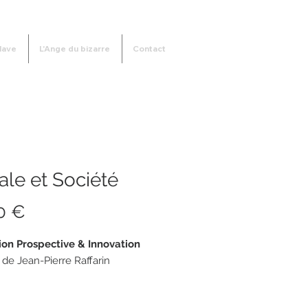
lave
L'Ange du bizarre
Contact
le et Société
Prix
0 €
on Prospective & Innovation
 de Jean-Pierre Raffarin
ges