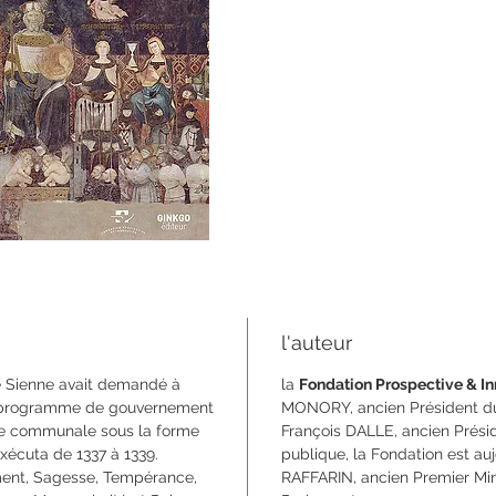
format 
ISBN 9
l'auteur
e Sienne avait demandé à
la
Fondation Prospective & I
un programme de gouvernement
MONORY, ancien Président du 
ée communale sous la forme
François DALLE, ancien Préside
xécuta de 1337 à 1339.
publique, la Fondation est au
ment, Sagesse, Tempérance,
RAFFARIN, ancien Premier Min