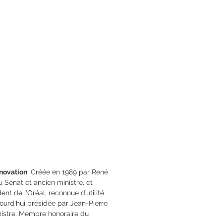
12 x 20
78-2-84679-237-0
nnovation
. Créée en 1989 par René
Sénat et ancien ministre, et
nt de l’Oréal, reconnue d’utilité
jourd’hui présidée par Jean-Pierre
istre, Membre honoraire du