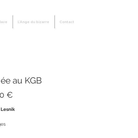
lave
L'Ange du bizarre
Contact
iée au KGB
Prix
00 €
 Lesnik
ges