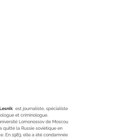
3 x 21
78-2-84679-083-3
Lesnik
est journaliste, spécialiste
tologue et criminologue.
 université Lomonossov de Moscou
a quitté la Russie soviétique en
ce. En 1983, elle a été condamnée