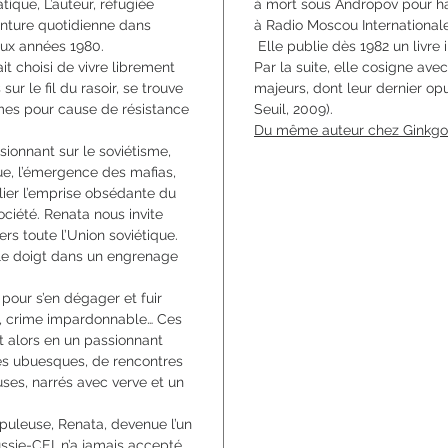
ique, L’auteur, réfugiée
à mort sous Andropov pour hau
enture quotidienne dans
à Radio Moscou Internationale
aux années 1980.
Elle publie dès 1982 un livre 
t choisi de vivre librement
Par la suite, elle cosigne a
sur le fil du rasoir, se trouve
majeurs, dont leur dernier op
mes pour cause de résistance
Seuil, 2009).
Du même auteur chez Ginkg
ssionnant sur le soviétisme,
e, l’émergence des mafias,
ier l’emprise obsédante du
ociété. Renata nous invite
ers toute l’Union soviétique.
a le doigt dans un engrenage
 pour s’en dégager et fuir
GB, crime impardonnable… Ces
alors en un passionnant
des ubuesques, de rencontres
ses, narrés avec verve et un
upuleuse, Renata, devenue l’un
ussie-CEI, n’a jamais accepté