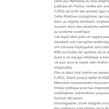
Dans ses Mémoires au titre énigmat
politique en France, révèle son av
l’URSS de la fin des années 1950 
Cette Moldave russophone, qui avai
dans un régime totalitaire, toujours 
souvent dans des situations extrê
au système soviétique
Cet esprit libre jette un regard pa
dévoilant une corruption endémiqu
une censure impitoyable sans oubl
KGB sur toutes les sphères de la s
aussi à un voyage initiatique à trav
Un jour, sans le savoir, elle mettr
implacable.
Elle va alors tout mettre en œuvre
l’URSS. Allant jusqu’à défier le K
Mémoires mouvementés basculent 
thriller politique ponctué d’épiso
inoubliables, d’anecdotes savoureu
humour décapant…
Intransigeante, d’une intégrité scr
des meilleurs spécialistes de la R