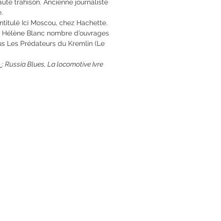
te trahison. Ancienne journaliste
.
intitulé Ici Moscou, chez Hachette.
vec Hélène Blanc nombre d’ouvrages
us Les Prédateurs du Kremlin (Le
o
: Russia Blues, La locomotive Ivre