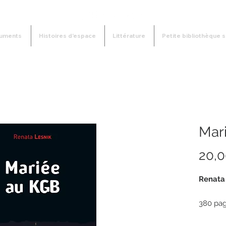
uments
Histoires d'espace
Littérature
Petite bibliothèque s
Mar
20,
Renata
380 pa