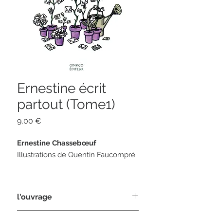
Ernestine écrit
partout (Tome1)
Prix
9,00 €
Ernestine Chassebœuf
Illustrations de Quentin Faucompré
166 pages
format 11 x 18
l'ouvrage
ISBN 978284679-015-9
Ernestine, célèbre nonagénaire