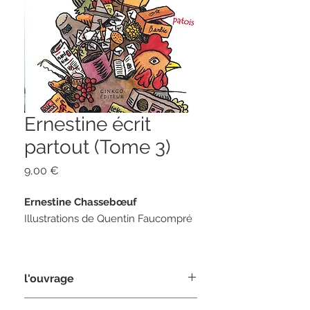
Ernestine écrit
partout (Tome 3)
Prix
9,00 €
Ernestine Chassebœuf
Illustrations de Quentin Faucompré
170 pages
format 11 x 18
l'ouvrage
ISBN 978284679-034-5
Dans
Ernestine écrit partout
, la vieille