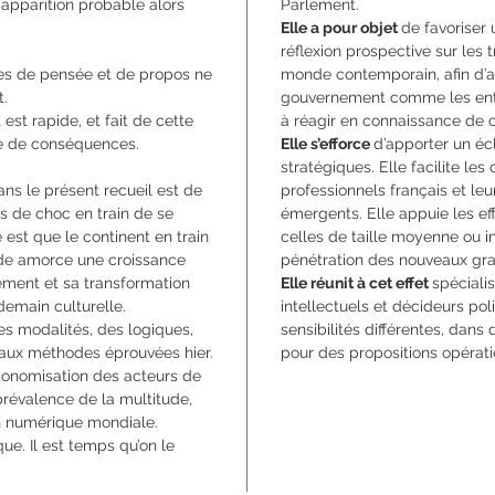
apparition probable alors
Parlement.
Elle a pour objet
de favoriser
réflexion prospective sur les
udes de pensée et de propos ne
monde contemporain, afin d’ai
t.
gouvernement comme les entre
 est rapide, et fait de cette
à réagir en connaissance de 
rde de conséquences.
Elle s’efforce
d’apporter un écl
stratégiques. Elle facilite les
ans le présent recueil est de
professionnels français et l
s de choc en train de se
émergents. Elle appuie les ef
 est que le continent en train
celles de taille moyenne ou in
de amorce une croissance
pénétration des nouveaux gr
ement et sa transformation
Elle réunit à cet effet
spéciali
demain culturelle.
intellectuels et décideurs pol
des modalités, des logiques,
sensibilités différentes, dans
aux méthodes éprouvées hier.
pour des propositions opérati
tonomisation des acteurs de
prévalence de la multitude,
on numérique mondiale.
que. Il est temps qu’on le