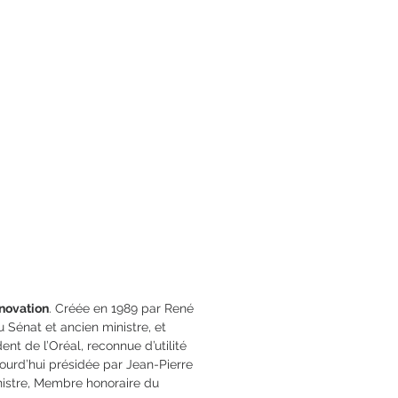
es
12 x 20
78-2-84679-261-5
nnovation
. Créée en 1989 par René
Sénat et ancien ministre, et
nt de l’Oréal, reconnue d’utilité
jourd’hui présidée par Jean-Pierre
istre, Membre honoraire du