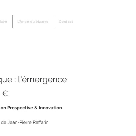
lave
L'Ange du bizarre
Contact
que : l'émergence
Prix
 €
on Prospective & Innovation
 de Jean-Pierre Raffarin