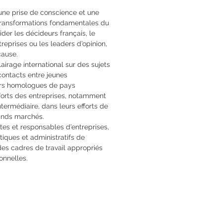
 une prise de conscience et une
 transformations fondamentales du
der les décideurs français, le
prises ou les leaders d’opinion,
cause.
airage international sur des sujets
 contacts entre jeunes
eurs homologues de pays
forts des entreprises, notamment
termédiaire, dans leurs efforts de
ands marchés.
stes et responsables d’entreprises,
itiques et administratifs de
 des cadres de travail appropriés
onnelles.