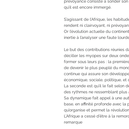
prévoyance consiste à sonder son 
qu’il est encore immergé.
S’agissant de l’Afrique, les habit
rendent ni clairvoyant, ni prévoyan
Or l’évolution actuelle du continent
inertie à l’analyser une faute lou
Le but des contributions réunies d
déciller les myopes sur deux onde
former sous leurs pas : la première
de devenir le plus peuplé du mon
continue qui assure son développ
économique, sociale, politique, et 
La seconde est qu’il le fait selon 
des rythmes ne ressemblant plus 
Sa dynamique fait appel à une au
base, en affinité profonde avec la 
qu’organise et permet la révoluti
L’Afrique a cessé d’être à la remor
remarque