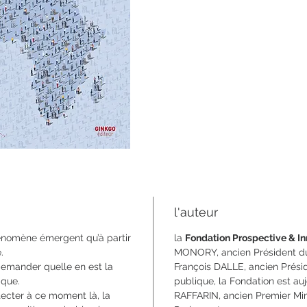
104 pag
format 
ISBN 9
l'auteur
hénomène émergent qu’à partir
la
Fondation Prospective & I
.
MONORY, ancien Président du 
demander quelle en est la
François DALLE, ancien Préside
ique.
publique, la Fondation est au
tecter à ce moment là, la
RAFFARIN, ancien Premier Min